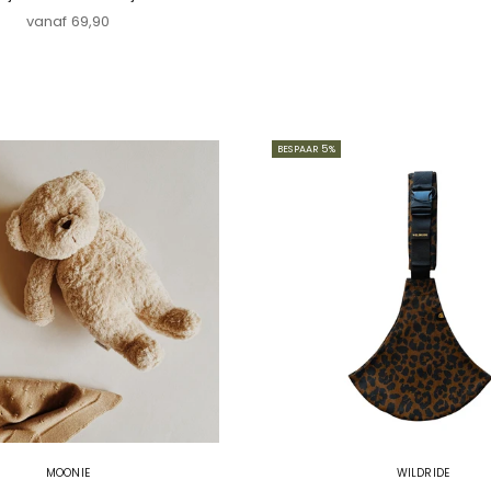
Aanbiedingsprijs
vanaf 69,90
BESPAAR 5%
MOONIE
WILDRIDE