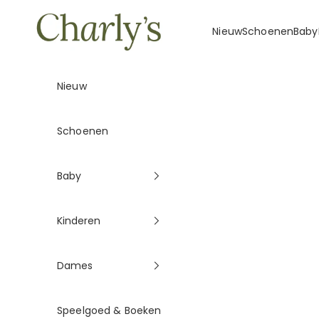
Naar inhoud
Charly's
Nieuw
Schoenen
Baby
Nieuw
Schoenen
Baby
Kinderen
Dames
Speelgoed & Boeken