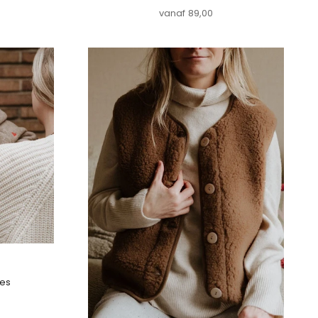
prijs
Aanbiedingsprijs
vanaf 89,00
jes
js