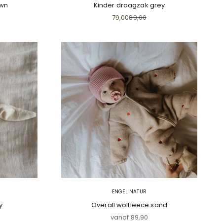
own
Kinder draagzak grey
js
rijs
Aanbiedingsprijs
Normale prijs
79,00
89,00
ENGEL NATUR
y
Overall wolfleece sand
prijs
Aanbiedingsprijs
vanaf 89,90