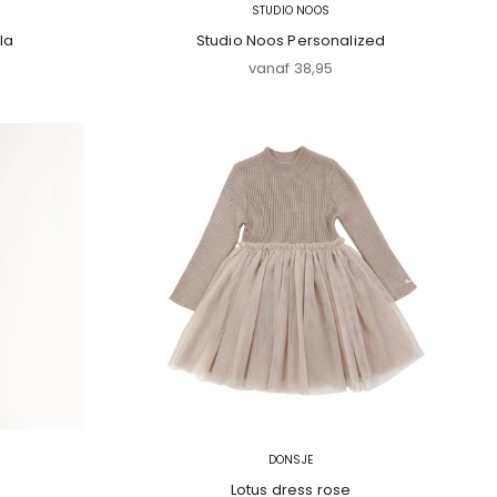
STUDIO NOOS
la
Studio Noos Personalized
js
Aanbiedingsprijs
vanaf 38,95
DONSJE
Lotus dress rose