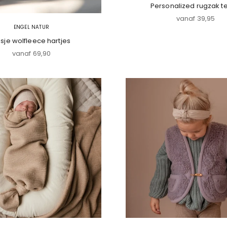
Personalized rugzak t
Aanbiedingspri
vanaf 39,95
ENGEL NATUR
sje wolfleece hartjes
Aanbiedingsprijs
vanaf 69,90