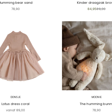
Humming bear sand
Kinder draagzak br
Aanbiedingsprijs
Aanbiedingspri
Normale p
78,90
84,95
89,00
DONSJE
MOONIE
Lotus dress coral
The humming bunn
Aanbiedingsprijs
Aanbiedings
vanaf 89,00
78,90