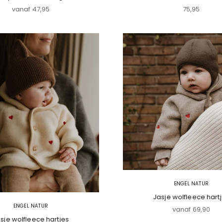
Aanbiedingsprijs
Aanbiedings
vanaf 47,95
75,95
ENGEL NATUR
Jasje wolfleece hart
ENGEL NATUR
Aanbiedingspri
vanaf 69,90
sje wolfleece hartjes