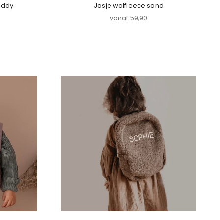
eddy
Jasje wolfleece sand
js
Aanbiedingsprijs
vanaf 59,90