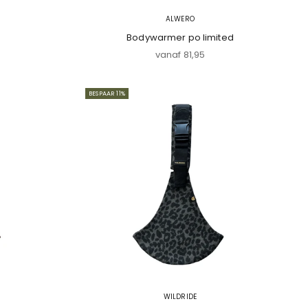
ALWERO
Bodywarmer po limited
Aanbiedingsprijs
vanaf 81,95
BESPAAR 11%
WILDRIDE