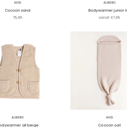
HVID
ALWERO
Cocoon sand
Bodywarmer junior li
Aanbiedingsprijs
Aanbiedingspri
75,95
vanaf 47,95
ALWERO
HVID
odywarmer all beige
Cocoon oat