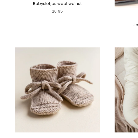
Babyslofjes wool walnut
Aanbiedingsprijs
26,95
Ja