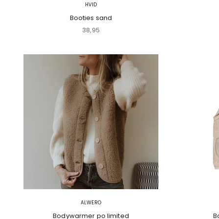
HVID
Booties sand
Aanbiedingsprijs
38,95
ALWERO
Bodywarmer po limited
B