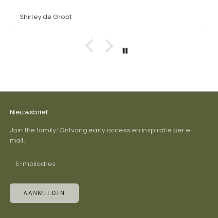
ze ook bestellen. Super schattig en ook nog eens
functioneel.
Shirley de Groot
Nieuwsbrief
Join the family! Ontvang early access en inspiratie per e-
mail.
AANMELDEN