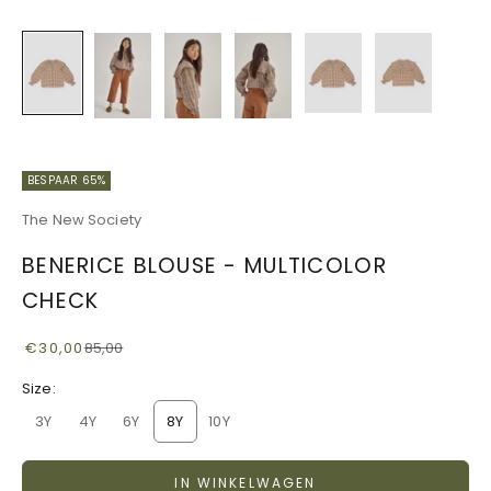
BESPAAR 65%
The New Society
BENERICE BLOUSE - MULTICOLOR
CHECK
Aanbiedingsprijs
Normale prijs
€30,00
85,00
Size:
3Y
4Y
6Y
8Y
10Y
IN WINKELWAGEN