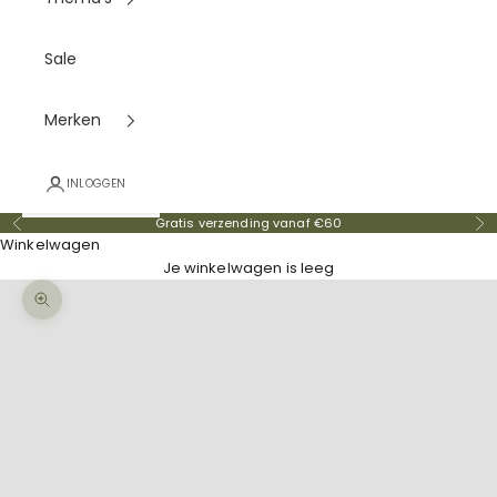
Sale
Merken
INLOGGEN
Gratis verzending vanaf €60
Vorige
Vo
Winkelwagen
Je winkelwagen is leeg
In-/uitzoomen