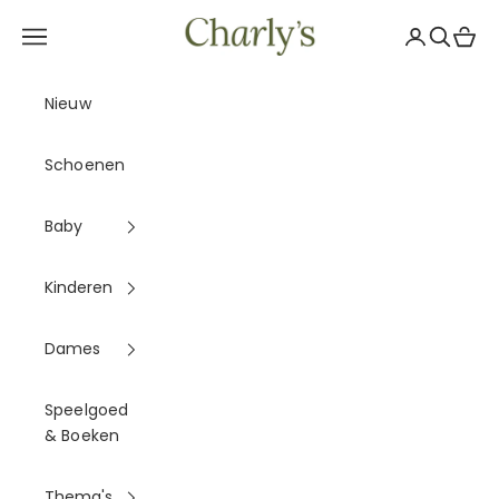
Naar inhoud
Charly's
Navigatiemenu openen
Accountpag
Zoeken 
Winke
Nieuw
Schoenen
Baby
Kinderen
Dames
Speelgoed
& Boeken
Thema's