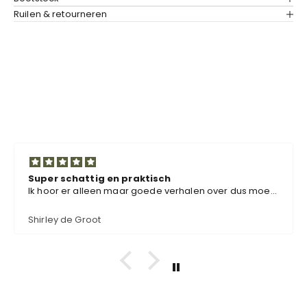
Ruilen & retourneren
Super schattig en praktisch
Ik hoor er alleen maar goede verhalen over dus moest
ze ook bestellen. Super schattig en ook nog eens
functioneel.
Shirley de Groot