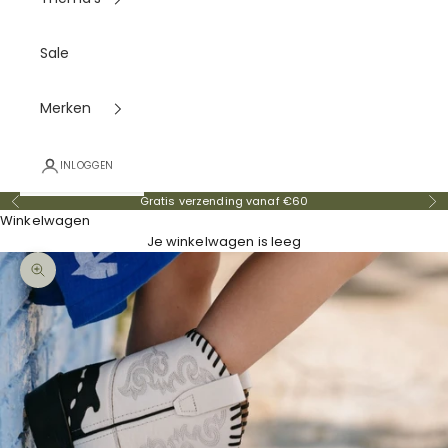
Sale
Merken
INLOGGEN
Gratis verzending vanaf €60
Vorige
Vo
Winkelwagen
Je winkelwagen is leeg
In-/uitzoomen