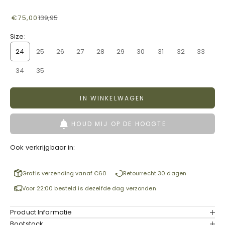
Aanbiedingsprijs
Normale prijs
€75,00
139,95
Size:
24
25
26
27
28
29
30
31
32
33
34
35
IN WINKELWAGEN
HOUD MIJ OP DE HOOGTE
Ook verkrijgbaar in:
Gratis verzending vanaf €60
Retourrecht 30 dagen
Voor 22:00 besteld is dezelfde dag verzonden
Product Informatie
Bootstock