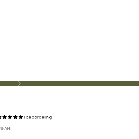
Volgende
1 beoordeling
NFANT