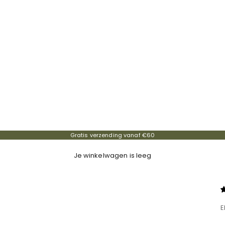
Gratis verzending vanaf €60
Je winkelwagen is leeg
E