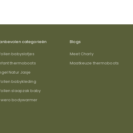
anbevolen categorieën
Blogs
ollen babyslofjes
Meet Charly
nfant thermoboots
Maatkeuze thermoboots
ngel Natur Jasje
ollen babykleding
ollen slaapzak baby
lwero bodywarmer