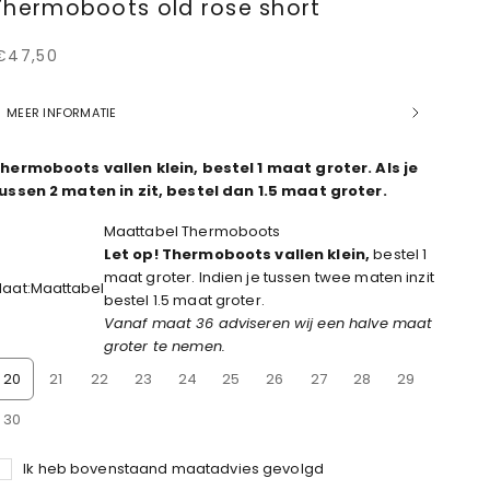
Thermoboots old rose short
Aanbiedingsprijs
€47,50
MEER INFORMATIE
hermoboots vallen klein, bestel 1 maat groter. Als je
ussen 2 maten in zit, bestel dan 1.5 maat groter.
Maattabel Thermoboots
Let op! Thermoboots vallen klein,
bestel 1
maat groter. Indien je tussen twee maten inzit
aat:
Maattabel
bestel 1.5 maat groter.
Vanaf maat 36 adviseren wij een halve maat
groter te nemen.
20
21
22
23
24
25
26
27
28
29
30
Ik heb bovenstaand maatadvies gevolgd