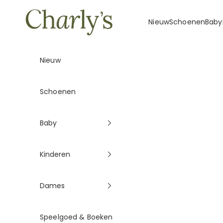
Naar inhoud
Charly's
Nieuw
Schoenen
Baby
Nieuw
Schoenen
Baby
Kinderen
Dames
Speelgoed & Boeken