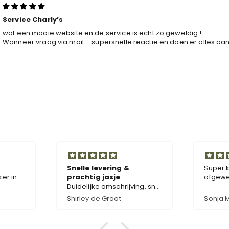
Service Charly’s
wat een mooie website en de service is echt zo geweldig !
Wanneer vraag via mail … supersnelle reactie en doen er alles aan 
Snelle levering &
Super kwaliteit,
prachtig jasje
afgewerkt en pe
Duidelijke omschrijving, snel
afmeting. De kle
geleverd. Super mooi en
helemaal op h
Shirley de Groot
Sonja Mutsaers
voelt als degelijke kwaliteit.
als ze in de om
gewokkeld is!