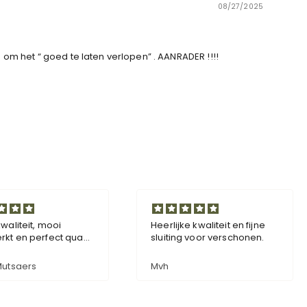
08/27/2025
om het “ goed te laten verlopen” . AANRADER !!!!
 mooi
Heerlijke kwaliteit en fijne
He
rfect qua
sluiting voor verschonen.
Su
ine is
wa
aar gemak
Fa
Mvh
Ri
slagdoek
Ma
ma
zi