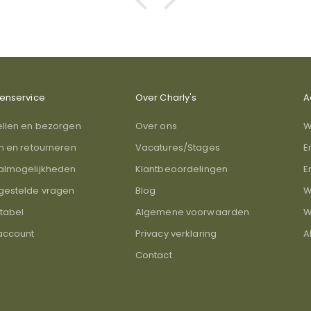
tenservice
Over Charly's
A
ellen en bezorgen
Over ons
W
en en retourneren
Vacatures/Stages
E
almogelijkheden
Klantbeoordelingen
E
gestelde vragen
Blog
W
tabel
Algemene voorwaarden
W
 account
Privacy verklaring
A
Contact