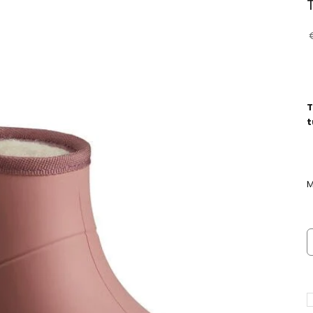
T
t
M