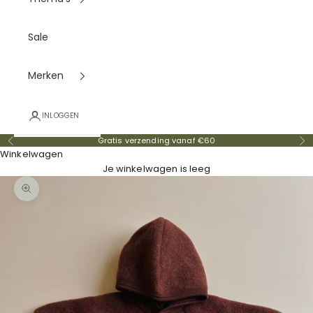
Sale
Merken
INLOGGEN
Gratis verzending vanaf €60
Vorige
Vo
Winkelwagen
Je winkelwagen is leeg
In-/uitzoomen