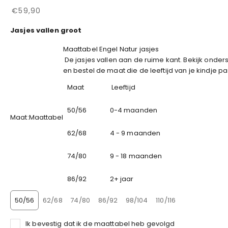
Aanbiedingsprijs
€59,90
Jasjes vallen groot
Maattabel Engel Natur jasjes
De jasjes vallen aan de ruime kant. Bekijk onde
en bestel de maat die de leeftijd van je kindje pa
Maat
Leeftijd
50/56
0-4 maanden
Maat:
Maattabel
62/68
4 - 9 maanden
74/80
9 - 18 maanden
86/92
2+ jaar
50/56
62/68
74/80
86/92
98/104
110/116
Ik bevestig dat ik de maattabel heb gevolgd