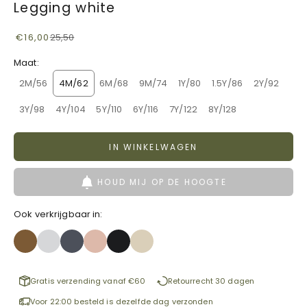
Legging white
Aanbiedingsprijs
Normale prijs
€16,00
25,50
Maat:
2M/56
4M/62
6M/68
9M/74
1Y/80
1.5Y/86
2Y/92
3Y/98
4Y/104
5Y/110
6Y/116
7Y/122
8Y/128
IN WINKELWAGEN
HOUD MIJ OP DE HOOGTE
Ook verkrijgbaar in:
Gratis verzending vanaf €60
Retourrecht 30 dagen
Voor 22:00 besteld is dezelfde dag verzonden