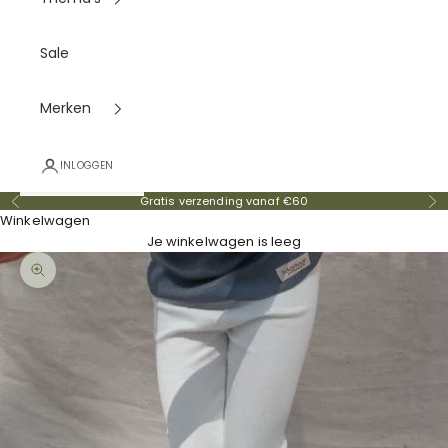
Sale
Merken
INLOGGEN
Gratis verzending vanaf €60
Vorige
Vo
Winkelwagen
Je winkelwagen is leeg
In-/uitzoomen