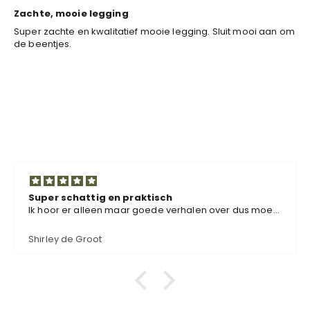
Zachte, mooie legging
Super zachte en kwalitatief mooie legging. Sluit mooi aan om
de beentjes.
Super schattig en praktisch
Ik hoor er alleen maar goede verhalen over dus moest
ze ook bestellen. Super schattig en ook nog eens
functioneel.
Shirley de Groot