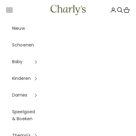
Naar inhoud
Charly's
Navigatiemenu openen
Accountpag
Zoeken 
Winke
Nieuw
Schoenen
Baby
Kinderen
Dames
Speelgoed
& Boeken
Thema's