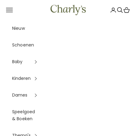
Naar inhoud
Charly's
Navigatiemenu openen
Accountpag
Zoeken 
Winke
Nieuw
Schoenen
Baby
Kinderen
Dames
Speelgoed
& Boeken
Thema's