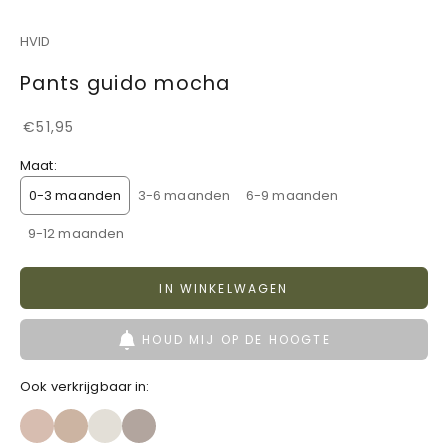
HVID
Pants guido mocha
Aanbiedingsprijs
€51,95
Maat:
0-3 maanden
3-6 maanden
6-9 maanden
9-12 maanden
IN WINKELWAGEN
HOUD MIJ OP DE HOOGTE
Ook verkrijgbaar in: