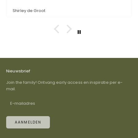
ze ook bestellen. Super schattig en ook nog eens
functioneel.
Shirley de Groot
Nieuwsbrief
Join the family! Ontvang early access en inspiratie per e-
mail.
AANMELDEN