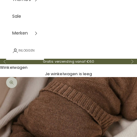
Sale
Merken
INLOGGEN
Gratis verzending vanaf €60
Vorige
Vo
Winkelwagen
Je winkelwagen is leeg
In-/uitzoomen