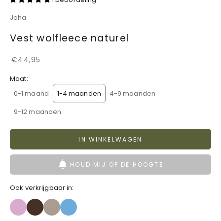
Joha
Vest wolfleece naturel
Aanbiedingsprijs
€44,95
Maat:
0-1 maand
1-4 maanden
4-9 maanden
9-12 maanden
IN WINKELWAGEN
HOUD MIJ OP DE HOOGTE
Ook verkrijgbaar in: