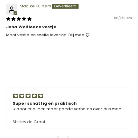
Maaike Kuipers
06/11/2024
Joha Wolfleece vestje
Mooi vestje en snelle levering. Blij mee 😃
Super schattig en praktisch
Ik hoor er alleen maar goede verhalen over dus moest
ze ook bestellen. Super schattig en ook nog eens
functioneel.
Shirley de Groot