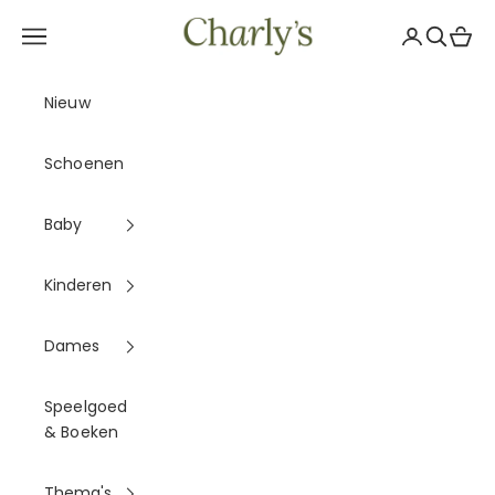
Naar inhoud
Charly's
Navigatiemenu openen
Accountpag
Zoeken 
Winke
Nieuw
Schoenen
Baby
Kinderen
Dames
Speelgoed
& Boeken
Thema's