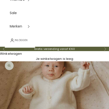
Sale
Merken
INLOGGEN
Gratis verzending vanaf €60
Vorige
Vo
Winkelwagen
Je winkelwagen is leeg
In-/uitzoomen